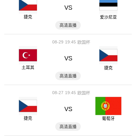
VS
捷克
爱沙尼亚
高清直播
08-29
19:45
欧国杯
VS
土耳其
捷克
高清直播
08-27
19:45
欧国杯
VS
捷克
葡萄牙
高清直播