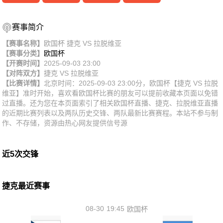
赛事简介
【赛事名称】
欧国杯 捷克 VS 拉脱维亚
【赛事分类】
欧国杯
【开赛时间】
2025-09-03 23:00
【对阵双方】
捷克
VS
拉脱维亚
【比赛详情】
北京时间：2025-09-03 23:00分，欧国杯【捷克 VS 拉脱
维亚】准时开始，喜欢看欧国杯比赛的朋友可以提前收藏本页面以免错
过直播。还为您在本页面索引了相关欧国杯直播、捷克、拉脱维亚直播
的近期比赛列表以及两队历史交锋、两队最新比赛赛程。本站不参与制
作、不存储，资源由热心网友提供信号源
近5次交锋
捷克最近赛事
08-30
19:45
欧国杯