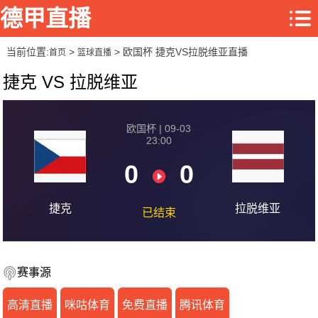
德甲直播
当前位置:
>
> 欧国杯 捷克VS拉脱维亚直播
首页
篮球直播
捷克 VS 拉脱维亚
欧国杯 | 09-03
23:00
0
0
捷克
拉脱维亚
已结束
赛事源
高清直播
咪咕体育
免费直播
腾讯体育