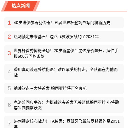
热点新闻
1
40岁诺伊尔再创传奇！五届世界杯登场书写门将新历史
2
热刺锁定未来基石！边路飞翼波罗续约至2031年
世界杯首秀惊艳全场！20岁新星伊兰昆达身价飙升，拜仁手
3
握500万回购条款
香川真司谈远藤航伤退：难以承受的打击，全队都在为他而
4
战
5
纳帅钦点三大将首发 穆西亚拉获正名良机
克洛普回应争议：力挺翁达夫首发无关贬低穆西亚拉 小将需
6
要时间调整状态
热刺锁定核心战力！TA独家：西班牙飞翼波罗将续约至2031
7
年