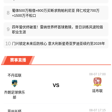
葡体500万租借+800万买断求购帕利尼亚 拜仁咬定700万
8
+1500万不松口
四年蛰伏终破茧！雷纳世界杯首球救赎，昔日训练风波险毁
9
职业生涯
10
门兴锁定未来后防核心 意大利新星奇亚罗迪亚续约至2028年
赛事直播
08-07 17:00
不丹廷联
VS
廷布联
齐朗足球俱乐
部
08-07 17:15
菲州长杯