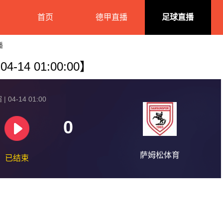
首页
德甲直播
足球直播
播
14 01:00:00】
| 04-14 01:00
0
萨姆松体育
已结束