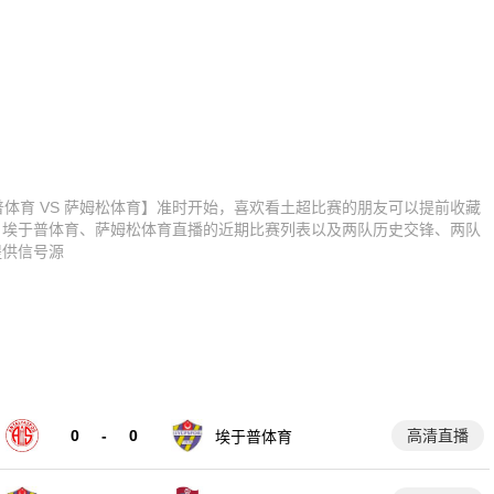
超【埃于普体育 VS 萨姆松体育】准时开始，喜欢看土超比赛的朋友可以提前收藏
、埃于普体育、萨姆松体育直播的近期比赛列表以及两队历史交锋、两队
提供信号源
0
-
0
高清直播
埃于普体育