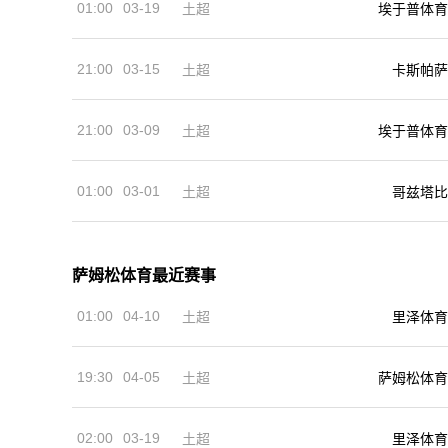
01:00
03-19
土超
埃于普体育
21:00
03-15
土超
卡斯帕萨
21:00
03-09
土超
埃于普体育
01:00
03-01
土超
哥兹塔比
萨姆松体育最近赛事
01:00
04-10
土超
里泽体育
19:30
04-05
土超
萨姆松体育
02:00
03-19
土超
里泽体育