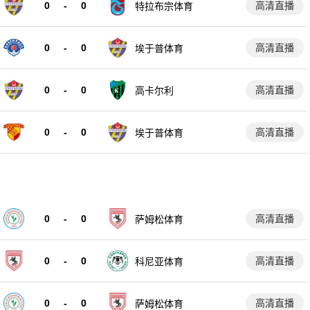
0
-
0
高清直播
特拉布宗体育
0
-
0
高清直播
埃于普体育
0
-
0
高清直播
高卡尔利
0
-
0
高清直播
埃于普体育
0
-
0
高清直播
萨姆松体育
0
-
0
高清直播
科尼亚体育
0
-
0
高清直播
萨姆松体育