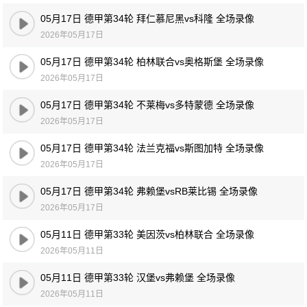
05月17日 德甲第34轮 拜仁慕尼黑vs科隆 全场录像
2026年05月17日
05月17日 德甲第34轮 柏林联合vs奥格斯堡 全场录像
2026年05月17日
05月17日 德甲第34轮 不莱梅vs多特蒙德 全场录像
2026年05月17日
05月17日 德甲第34轮 法兰克福vs斯图加特 全场录像
2026年05月17日
05月17日 德甲第34轮 弗赖堡vsRB莱比锡 全场录像
2026年05月17日
05月11日 德甲第33轮 美因茨vs柏林联合 全场录像
2026年05月11日
05月11日 德甲第33轮 汉堡vs弗赖堡 全场录像
2026年05月11日