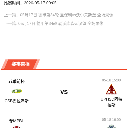
比赛时间：2026-05-17 09:05
上一篇：05月17日 德甲第34轮 圣保利vs沃尔夫斯堡 全场录像
下一篇: 05月17日 德甲第34轮 勒沃库森vs汉堡 全场录像
赛事直播
05-18 15:00
菲季前杯
VS
UPHSD阿特
CSB巴拉泽斯
拉斯
05-18 16:00
菲MPBL