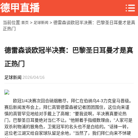
德甲直播
当前位置:
>
> 德雷森谈欧冠半决赛：巴黎圣日耳曼才是真
首页
足球新闻
正热门
德雷森谈欧冠半决赛：巴黎圣日耳曼才是真
正热门
足球新闻
2026/04/16
欧冠1/4决赛次回合硝烟散尽，拜仁在伯纳乌4-3力克皇马晋级。
赛后新闻发布会上，拜仁高管德雷森被记者团团围住，这位向来谨
慎的高管罕见地给对手戴上了高帽："要我说啊，半决赛真要论热
门，巴黎圣日耳曼绝对当仁不让。"他掰着手指细数理由，"人家可是
双杀利物浦的狠角色，卫冕冠军的名头也不是白给的。"话锋一转，
这位老江湖又给自家球队留足余地，"当然了，我们拜仁向来不怵硬